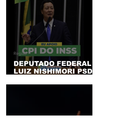
"PIRATARIA"
Região
DEPUTADO FEDERAL
LUIZ NISHIMORI PSD-
PR, ASSINOU O
REQUERIMENTO PARA
APURAR AS FRAUDES
DE APOSENTADOS E
PENSIONISTAS DO
INSS