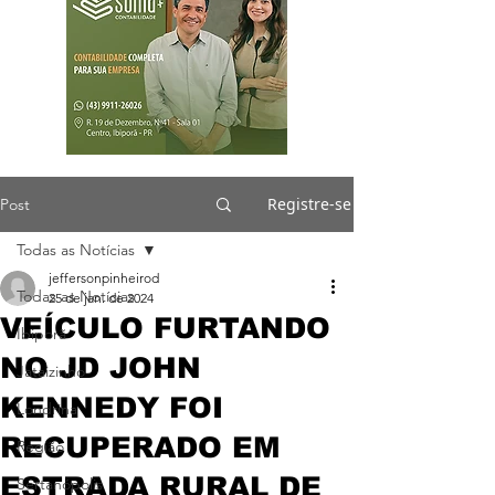
Registre-se
Post
Todas as Notícias
jeffersonpinheirod
Todas as Notícias
25 de jan. de 2024
VEÍCULO FURTANDO
Ibiporã
NO JD JOHN
Jataizinho
KENNEDY FOI
Londrina
RECUPERADO EM
Região
ESTRADA RURAL DE
Sertanópolis