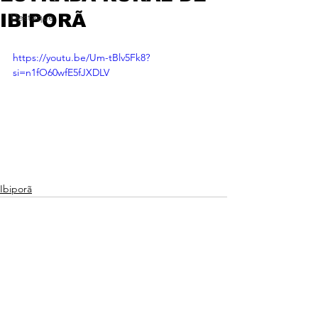
IBIPORÃ
Destaque
https://youtu.be/Um-tBlv5Fk8?
si=n1fO60wfE5fJXDLV
Ibiporã
Ver tudo
Posts recentes