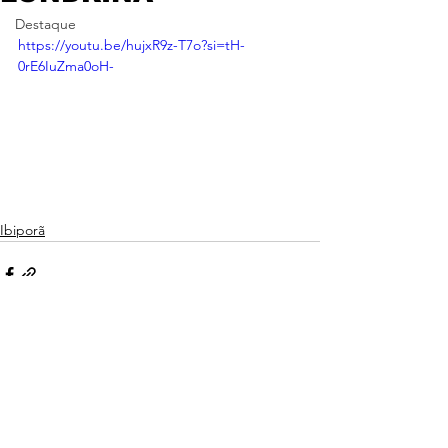
Destaque
https://youtu.be/hujxR9z-T7o?si=tH-
0rE6IuZma0oH-
Ibiporã
Ver tudo
Posts recentes