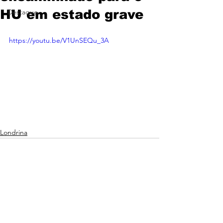
HU em estado grave
Destaque
https://youtu.be/V1UnSEQu_3A
Londrina
Ver tudo
Posts recentes