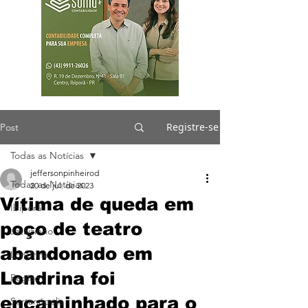
Registre-se
Post
Todas as Notícias
jeffersonpinheirod
Todas as Notícias
20 de jul. de 2023
Vítima de queda em
Ibiporã
poço de teatro
Jataizinho
abandonado em
Londrina
Londrina foi
Região
encaminhado para o
Sertanópolis