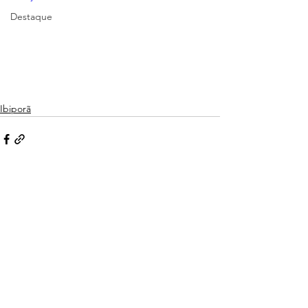
Destaque
Ibiporã
Ver tudo
Posts recentes