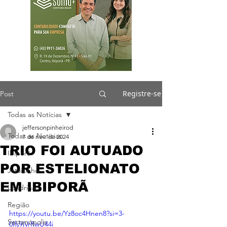
Registre-se
Post
Todas as Notícias
jeffersonpinheirod
Todas as Notícias
7 de nov. de 2024
TRIO FOI AUTUADO
Ibiporã
POR ESTELIONATO
Jataizinho
EM IBIPORÃ
Londrina
Região
https://youtu.be/Yz8oc4Hnen8?si=3-
Sertanópolis
0lfs9jVrRwU44i