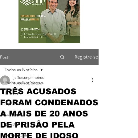
Registre-se
Post
Todas as Notícias
jeffersonpinheirod
Todas as Notícias
15 de out. de 2024
TRÊS ACUSADOS
Ibiporã
FORAM CONDENADOS
Jataizinho
A MAIS DE 20 ANOS
Londrina
DE PRISÃO PELA
Região
MORTE DE IDOSO
Sertanópolis