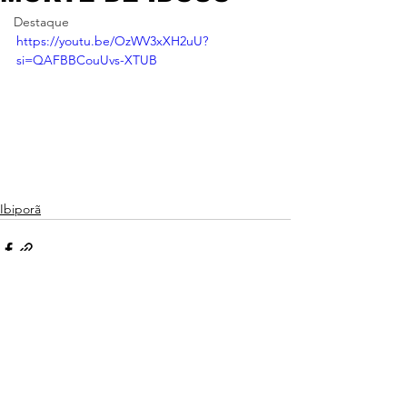
Destaque
https://youtu.be/OzWV3xXH2uU?
si=QAFBBCouUvs-XTUB
Ibiporã
Ver tudo
Posts recentes