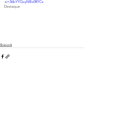
si=36bYYQxyNBx08YCs
Destaque
Ibiporã
Ver tudo
Posts recentes