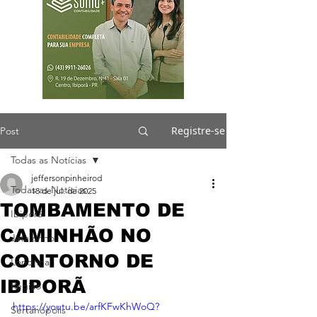
Registre-se
Post
Todas as Notícias
jeffersonpinheirod
Todas as Notícias
18 de jul. de 2025
TOMBAMENTO DE
Ibiporã
CAMINHÃO NO
Jataizinho
CONTORNO DE
Londrina
IBIPORÃ
Região
https://youtu.be/arfKFwKhWoQ?
Sertanópolis