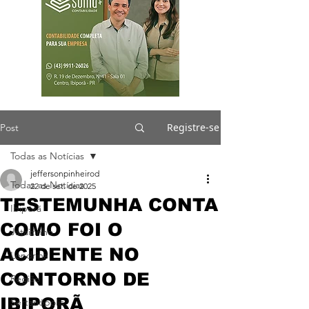
Registre-se
Post
Todas as Notícias
jeffersonpinheirod
Todas as Notícias
22 de set. de 2025
TESTEMUNHA CONTA
Ibiporã
COMO FOI O
Jataizinho
ACIDENTE NO
Londrina
CONTORNO DE
Região
IBIPORÃ
Sertanópolis