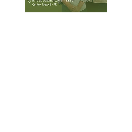
Página Inicial
Ibiporã
Jataizinho
Londrina
ireitos reservados.