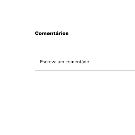
Comentários
Escreva um comentário
MOTORISTA PASSA MAL AO
VOLANTE E BATE EM MURO N
CONDOMÍNIO MARAJOARA EM
IBIPORÃ