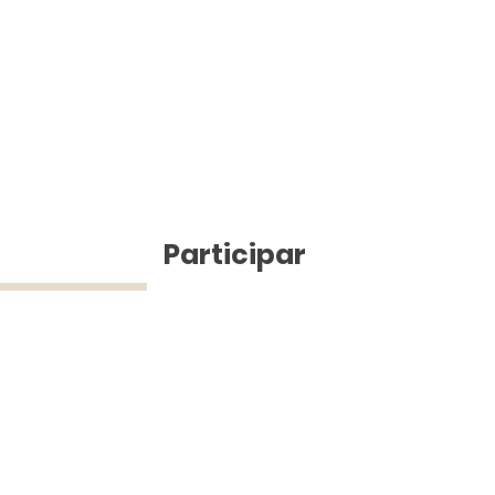
ícias
Participar
ue Silva (43) 9 9968-3927 © 2025 - Jefferson Pinheiro TV - Todos os d