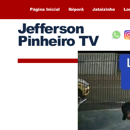
Página Inicial
Ibiporã
Jataizinho
Lo
Jefferson
Pinheiro TV