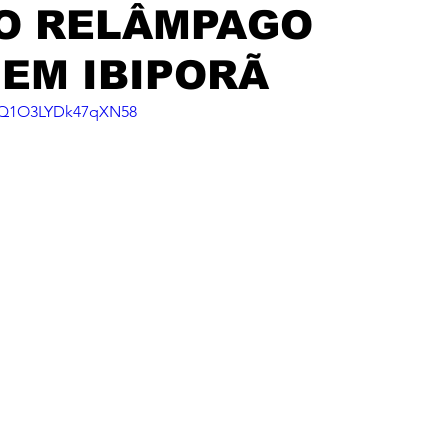
O RELÂMPAGO
EM IBIPORÃ
=UQ1O3LYDk47qXN58