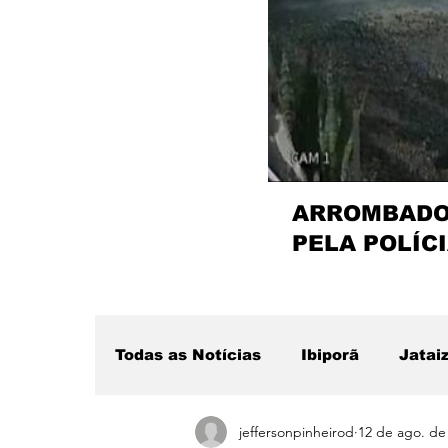
ARROMBADOR
PELA POLÍCI
Todas as Notícias
Ibiporã
Jatai
jeffersonpinheirod
12 de ago. de
Região
Sertanópolis
Desta