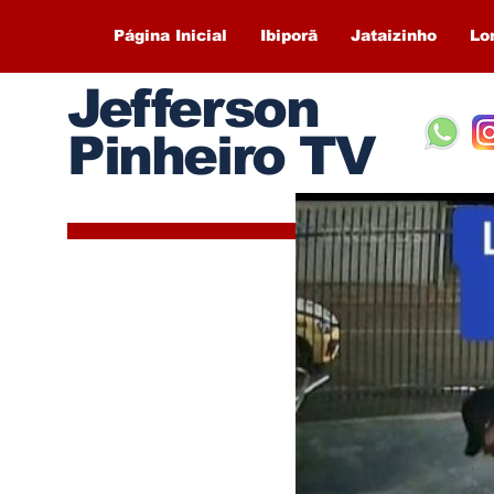
Página Inicial
Ibiporã
Jataizinho
Lo
Jefferson
Pinheiro TV