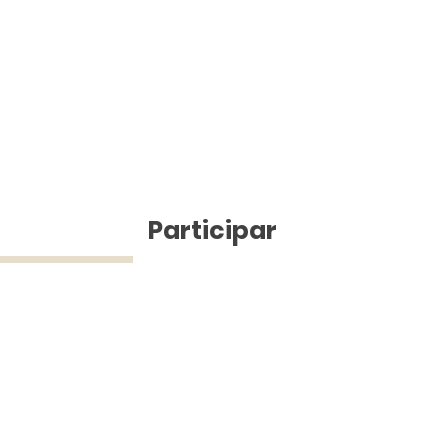
ícias
Participar
ue Silva (43) 9 9968-3927 © 2025 - Jefferson Pinheiro TV - Todos os d