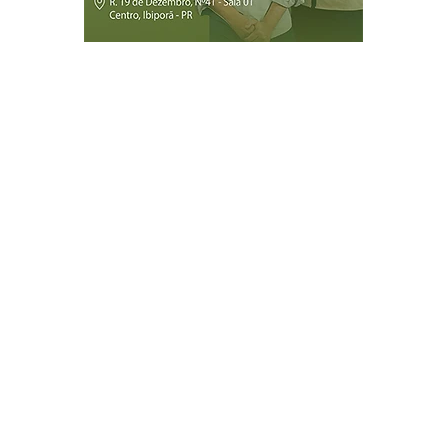
Página Inicial
Ibiporã
Jataizinho
Londrina
ireitos reservados.