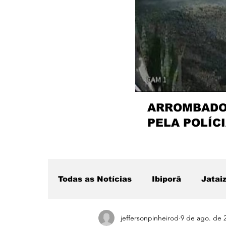
ARROMBADOR
PELA POLÍCI
Todas as Notícias
Ibiporã
Jatai
jeffersonpinheirod
9 de ago. de 
Região
Sertanópolis
Desta