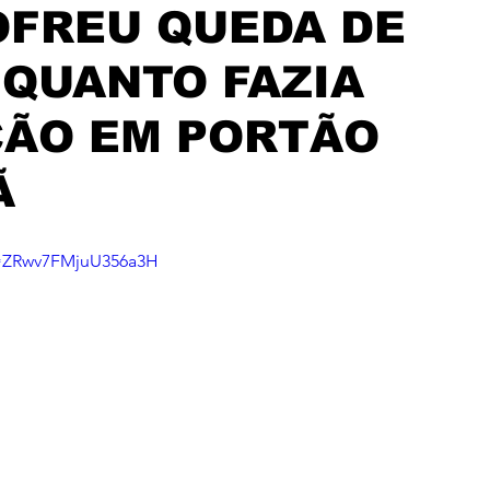
OFREU QUEDA DE
QUANTO FAZIA
ÃO EM PORTÃO
Ã
i=ZRwv7FMjuU356a3H