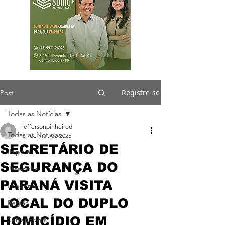
Registre-se
Post
Todas as Notícias
jeffersonpinheirod
Todas as Notícias
31 de mar. de 2025
SECRETÁRIO DE
Ibiporã
SEGURANÇA DO
Jataizinho
PARANÁ VISITA
Londrina
LOCAL DO DUPLO
Região
HOMICÍDIO EM
Sertanópolis