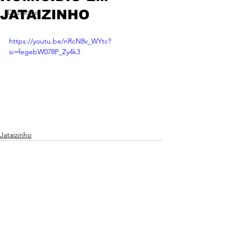
JATAIZINHO
Destaque
https://youtu.be/nRcN8v_WYtc?
si=fegebW078P_Zy4k3
Jataizinho
Ver tudo
Posts recentes