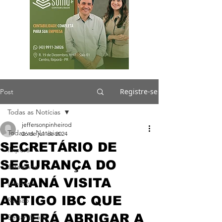
Registre-se
Post
Todas as Notícias
jeffersonpinheirod
Todas as Notícias
26 de jul. de 2024
SECRETÁRIO DE
Ibiporã
SEGURANÇA DO
Jataizinho
PARANÁ VISITA
Londrina
ANTIGO IBC QUE
Região
PODERÁ ABRIGAR A
Sertanópolis