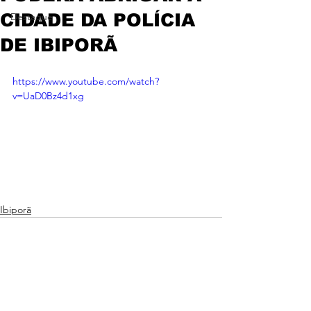
CIDADE DA POLÍCIA
Destaque
DE IBIPORÃ
https://www.youtube.com/watch?
v=UaD0Bz4d1xg
Ibiporã
Ver tudo
Posts recentes