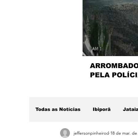
ARROMBADOR
PELA POLÍCI
Todas as Notícias
Ibiporã
Jatai
jeffersonpinheirod
18 de mar. de
Região
Sertanópolis
Desta