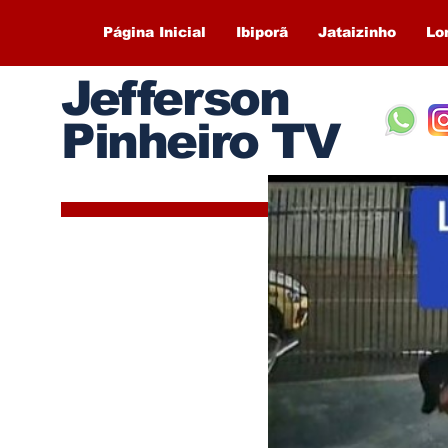
Página Inicial
Ibiporã
Jataizinho
Lo
Jefferson
Pinheiro TV