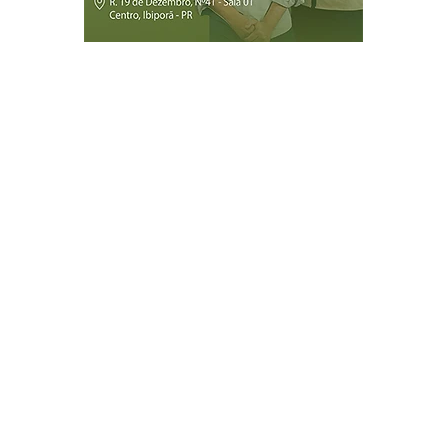
Página Inicial
Ibiporã
Jataizinho
Londrina
ireitos reservados.