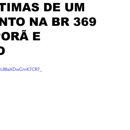
TIMAS DE UM
TO NA BR 369
PORÃ E
O
i=dL88aXDwCmK7CR7_