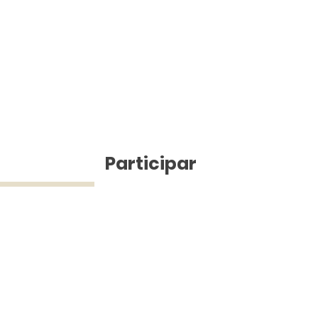
ícias
Participar
ue Silva (43) 9 9968-3927 © 2025 - Jefferson Pinheiro TV - Todos os d