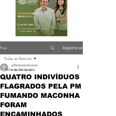
Registre-se
Post
Todas as Notícias
jeffersonpinheirod
Todas as Notícias
9 de out. de 2025
QUATRO INDIVÍDUOS
Ibiporã
FLAGRADOS PELA PM
Jataizinho
FUMANDO MACONHA
Londrina
FORAM
Região
ENCAMINHADOS
Sertanópolis