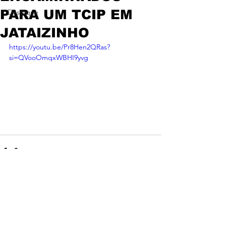
PARA UM TCIP EM
Destaque
JATAIZINHO
https://youtu.be/Pr8Hen2QRas?
si=QVooOmqxWBHI9yvg
Ver tudo
Posts recentes