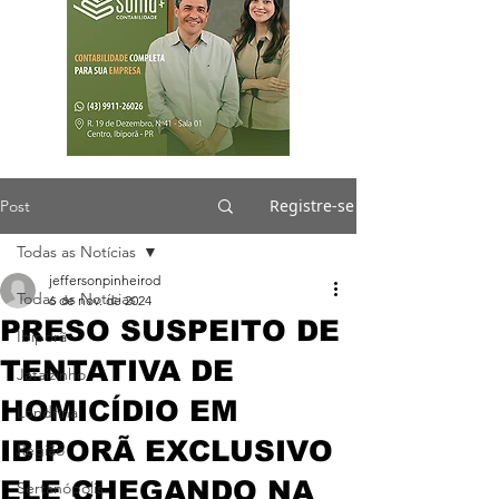
Registre-se
Post
Todas as Notícias
jeffersonpinheirod
Todas as Notícias
6 de nov. de 2024
PRESO SUSPEITO DE
Ibiporã
TENTATIVA DE
Jataizinho
HOMICÍDIO EM
Londrina
IBIPORÃ EXCLUSIVO
Região
ELE CHEGANDO NA
Sertanópolis