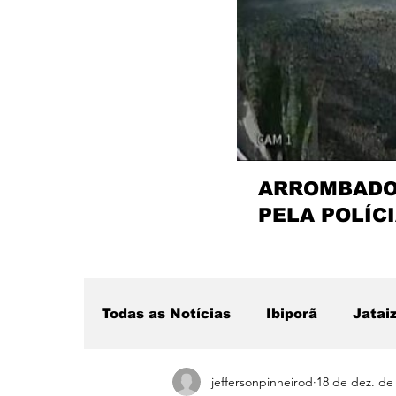
ARROMBADOR
PELA POLÍCI
Todas as Notícias
Ibiporã
Jatai
jeffersonpinheirod
18 de dez. de
Região
Sertanópolis
Desta