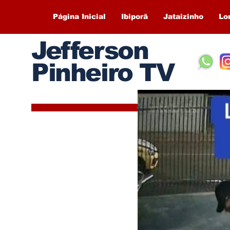
Página Inicial
Ibiporã
Jataizinho
Lo
Jefferson
Pinheiro TV