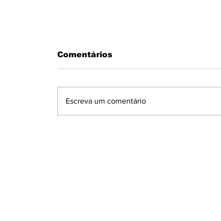
Comentários
Escreva um comentário
MOTORISTA PASSA MAL AO
VOLANTE E BATE EM MURO N
CONDOMÍNIO MARAJOARA EM
IBIPORÃ