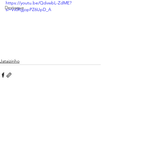
https://youtu.be/QdvwbL-ZdME?
Destaque
si=Vv0RgjopPZ6UpD_A
Jataizinho
Ver tudo
Posts recentes