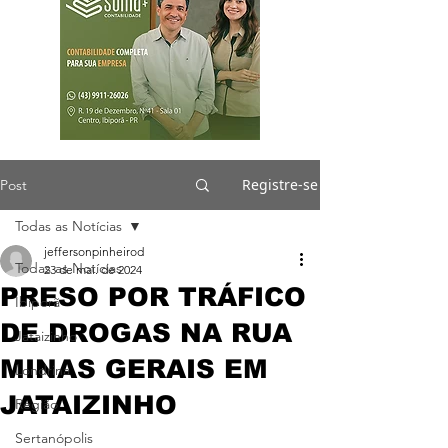
Registre-se
Post
Todas as Notícias
jeffersonpinheirod
Todas as Notícias
23 de mai. de 2024
PRESO POR TRÁFICO
Ibiporã
DE DROGAS NA RUA
Jataizinho
MINAS GERAIS EM
Londrina
JATAIZINHO
Região
Sertanópolis