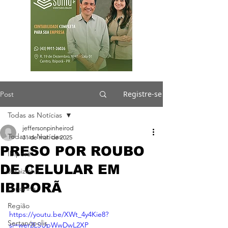
Registre-se
Post
Todas as Notícias
jeffersonpinheirod
Todas as Notícias
31 de mar. de 2025
PRESO POR ROUBO
Ibiporã
DE CELULAR EM
Jataizinho
IBIPORÃ
Londrina
Região
https://youtu.be/XWt_4y4Kie8?
Sertanópolis
si=wer2LSUpWwDwL2XP