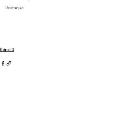
Destaque
Ibiporã
Ver tudo
Posts recentes