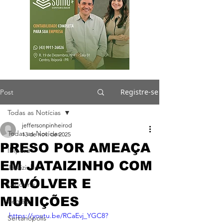
Registre-se
Post
Todas as Notícias
jeffersonpinheirod
Todas as Notícias
13 de nov. de 2025
PRESO POR AMEAÇA
Ibiporã
EM JATAIZINHO COM
Jataizinho
REVÓLVER E
Londrina
MUNIÇÕES
Região
https://youtu.be/RCaEvj_YGC8?
Sertanópolis