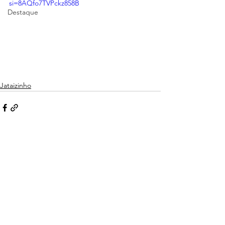
si=8AQfo7TVPckz858B
Destaque
Jataizinho
Ver tudo
Posts recentes