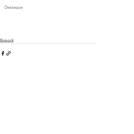
Destaque
Ibiporã
Ver tudo
Posts recentes