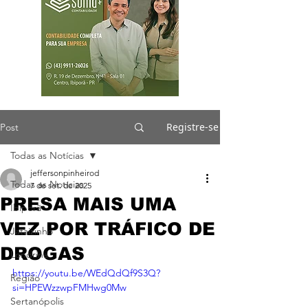
Registre-se
Post
Todas as Notícias
jeffersonpinheirod
Todas as Notícias
7 de set. de 2025
PRESA MAIS UMA
Ibiporã
VEZ POR TRÁFICO DE
Jataizinho
DROGAS
Londrina
https://youtu.be/WEdQdQf9S3Q?
Região
si=HPEWzzwpFMHwg0Mw
Sertanópolis