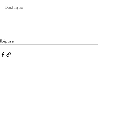
Destaque
Ibiporã
Ver tudo
Posts recentes