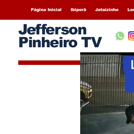
Página Inicial
Ibiporã
Jataizinho
Lo
Jefferson
Pinheiro TV