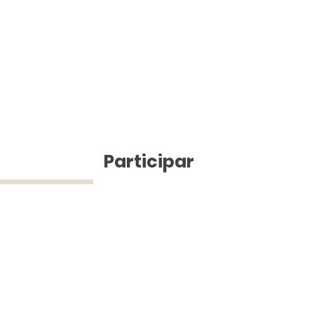
ícias
Participar
ue Silva (43) 9 9968-3927 © 2025 - Jefferson Pinheiro TV - Todos os d