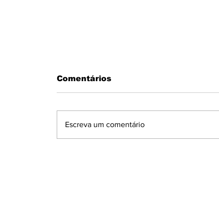
Comentários
Escreva um comentário
MOTORISTA PASSA MAL AO
VOLANTE E BATE EM MURO N
CONDOMÍNIO MARAJOARA EM
IBIPORÃ