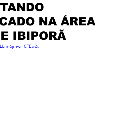
RTANDO
CADO NA ÁREA
E IBIPORÃ
=LLm-6jmwr_0FEw2x