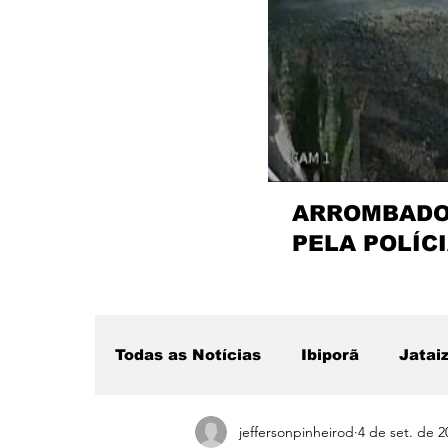
ARROMBADOR
PELA POLÍCI
Todas as Notícias
Ibiporã
Jatai
jeffersonpinheirod
4 de set. de 2
Região
Sertanópolis
Desta