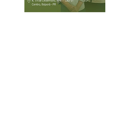
Página Inicial
Ibiporã
Jataizinho
Londrina
ireitos reservados.