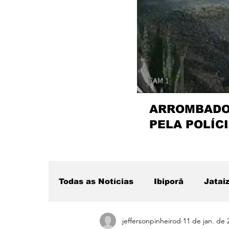
ARROMBADOR
PELA POLÍCI
Todas as Notícias
Ibiporã
Jatai
jeffersonpinheirod
11 de jan. de 
Região
Sertanópolis
Desta