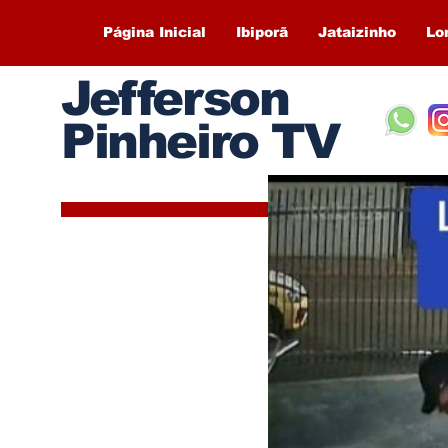
Página Inicial
Ibiporã
Jataizinho
Lo
Jefferson
Pinheiro TV