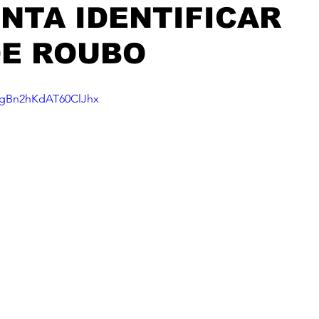
ENTA IDENTIFICAR
DE ROUBO
i=gBn2hKdAT60ClJhx