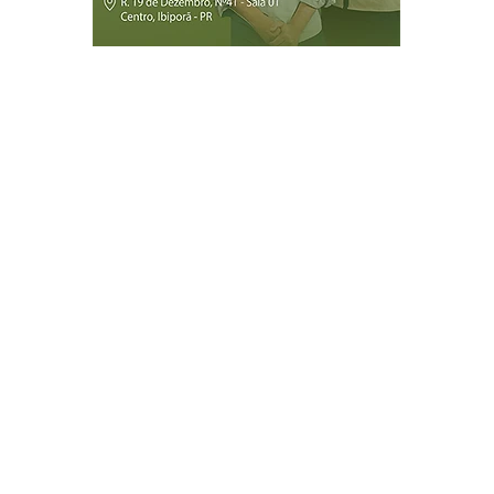
Página Inicial
Ibiporã
Jataizinho
Londrina
ireitos reservados.