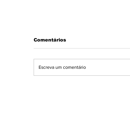
Comentários
Escreva um comentário
DUAS MULHERES PRESAS PEL
GM COM DROGAS - UMA DELA
COM CRACK NAS PARTES
ÍNTIMAS