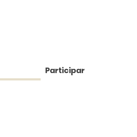
ícias
Participar
ue Silva (43) 9 9968-3927 © 2025 - Jefferson Pinheiro TV - Todos os d