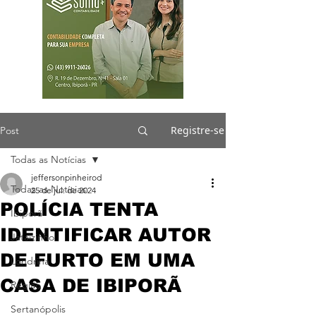
Registre-se
Post
Todas as Notícias
jeffersonpinheirod
Todas as Notícias
25 de jul. de 2024
POLÍCIA TENTA
Ibiporã
IDENTIFICAR AUTOR
Jataizinho
DE FURTO EM UMA
Londrina
CASA DE IBIPORÃ
Região
Sertanópolis