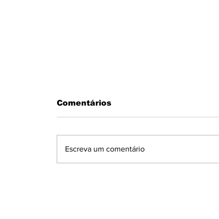
Comentários
Escreva um comentário
DUAS MULHERES PRESAS PEL
GM COM DROGAS - UMA DELA