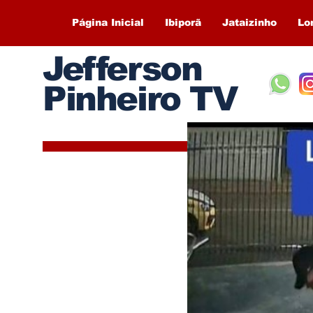
Página Inicial
Ibiporã
Jataizinho
Lo
Jefferson
Pinheiro TV