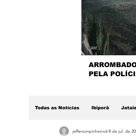
ARROMBADOR
PELA POLÍCI
Todas as Notícias
Ibiporã
Jatai
jeffersonpinheirod
8 de jul. de 2
Região
Sertanópolis
Desta