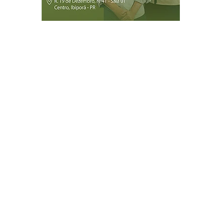
Página Inicial
Ibiporã
Jataizinho
Londrina
ireitos reservados.