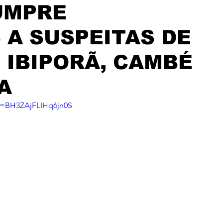
UMPRE
A SUSPEITAS DE
 IBIPORÃ, CAMBÉ
A
i=BH3ZAjFLIHq6jn0S