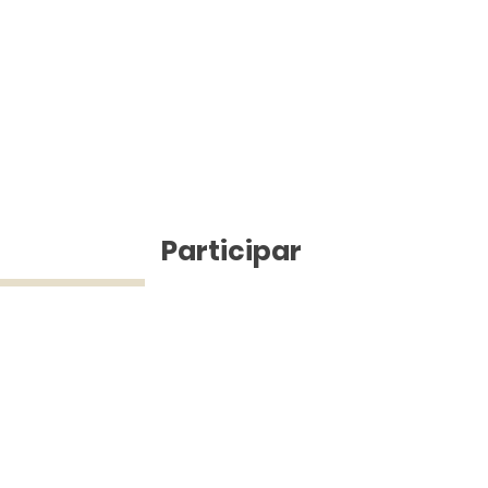
ícias
Participar
ue Silva (43) 9 9968-3927 © 2025 - Jefferson Pinheiro TV - Todos os d