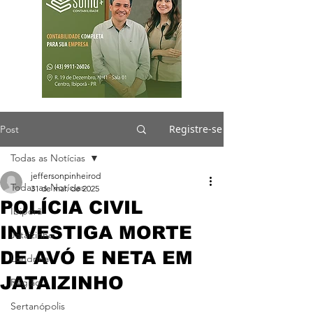
Registre-se
Post
Todas as Notícias
jeffersonpinheirod
Todas as Notícias
31 de mar. de 2025
POLÍCIA CIVIL
Ibiporã
INVESTIGA MORTE
Jataizinho
DE AVÓ E NETA EM
Londrina
JATAIZINHO
Região
Sertanópolis