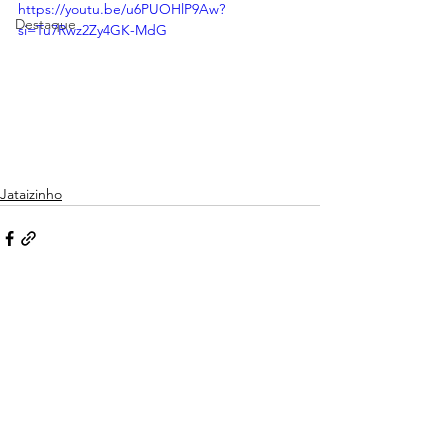
https://youtu.be/u6PUOHlP9Aw?
Destaque
si=Tu7Rwz2Zy4GK-MdG
Jataizinho
Ver tudo
Posts recentes