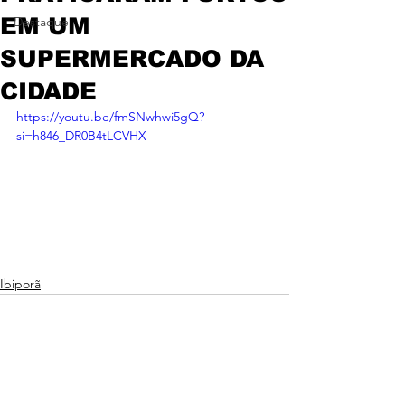
EM UM
Destaque
SUPERMERCADO DA
CIDADE
https://youtu.be/fmSNwhwi5gQ?
si=h846_DR0B4tLCVHX
Ibiporã
Ver tudo
Posts recentes