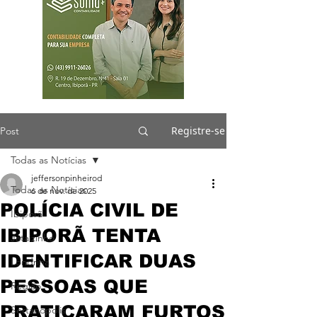
Registre-se
Post
Todas as Notícias
jeffersonpinheirod
Todas as Notícias
6 de nov. de 2025
POLÍCIA CIVIL DE
Ibiporã
IBIPORÃ TENTA
Jataizinho
IDENTIFICAR DUAS
Londrina
PESSOAS QUE
Região
PRATICARAM FURTOS
Sertanópolis