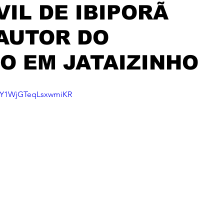
VIL DE IBIPORÃ
AUTOR DO
IO EM JATAIZINHO
i=Y1WjGTeqLsxwmiKR