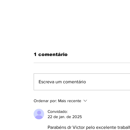
1 comentário
Escreva um comentário
Ordenar por:
Mais recente
Convidado:
PMS RESGATAM MORADOR DE
22 de jan. de 2025
DENTRO DA RESIDÊNCIA EM
CHAMAS EM JATAIZINHO
Parabéns dr Victor pelo excelente trabal