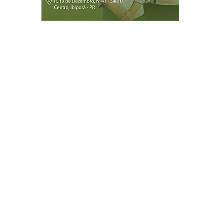
Página Inicial
Ibiporã
Jataizinho
Londrina
ireitos reservados.