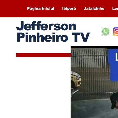
Página Inicial
Ibiporã
Jataizinho
Lo
Jefferson
Pinheiro TV