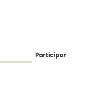
ícias
Participar
ue Silva (43) 9 9968-3927 © 2025 - Jefferson Pinheiro TV - Todos os d