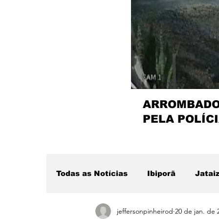
ARROMBADOR
PELA POLÍCI
Todas as Notícias
Ibiporã
Jatai
jeffersonpinheirod
20 de jan. de 
Região
Sertanópolis
Desta