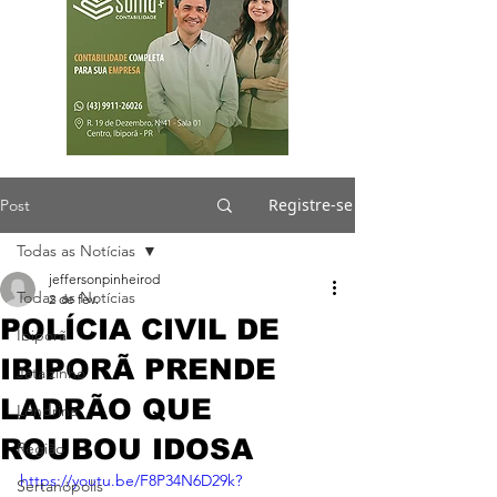
Registre-se
Post
Todas as Notícias
jeffersonpinheirod
Todas as Notícias
2 de fev.
POLÍCIA CIVIL DE
Ibiporã
IBIPORÃ PRENDE
Jataizinho
LADRÃO QUE
Londrina
ROUBOU IDOSA
Região
https://youtu.be/F8P34N6D29k?
Sertanópolis