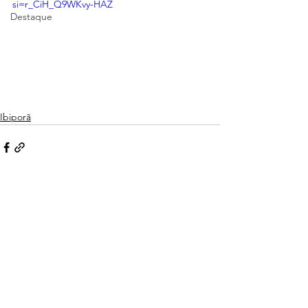
si=r_CiH_Q9WKvy-HAZ
Destaque
Ibiporã
Ver tudo
Posts recentes