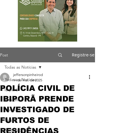
Registre-se
Post
Todas as Notícias
jeffersonpinheirod
Todas as Notícias
14 de mai. de 2025
POLÍCIA CIVIL DE
Ibiporã
IBIPORÃ PRENDE
Jataizinho
INVESTIGADO DE
Londrina
FURTOS DE
Região
RESIDÊNCIAS
Sertanópolis