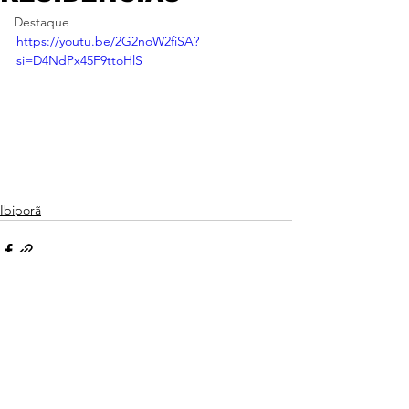
Destaque
https://youtu.be/2G2noW2fiSA?
si=D4NdPx45F9ttoHlS
Ibiporã
Ver tudo
Posts recentes