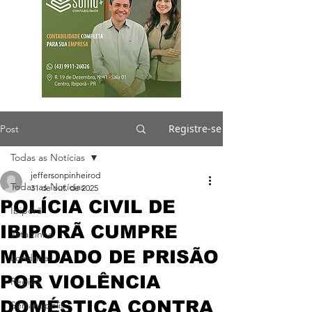
Registre-se
Post
Todas as Notícias
jeffersonpinheirod
Todas as Notícias
31 de out. de 2025
POLÍCIA CIVIL DE
Ibiporã
IBIPORÃ CUMPRE
Jataizinho
MANDADO DE PRISÃO
Londrina
POR VIOLÊNCIA
Região
DOMÉSTICA CONTRA
Sertanópolis