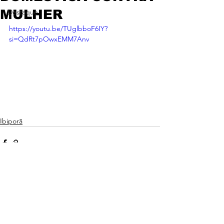
MULHER
Destaque
https://youtu.be/TUglbboF6IY?
si=QdRt7pOwxEMM7Anv
Ibiporã
Ver tudo
Posts recentes