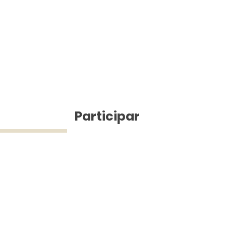
ícias
Participar
ue Silva (43) 9 9968-3927 © 2025 - Jefferson Pinheiro TV - Todos os d