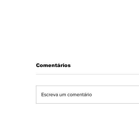
Comentários
Escreva um comentário
PMS RESGATAM MORADOR DE
DENTRO DA RESIDÊNCIA EM