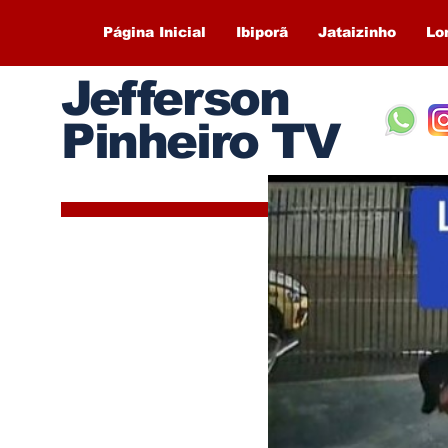
Página Inicial
Ibiporã
Jataizinho
Lo
Jefferson
Pinheiro TV