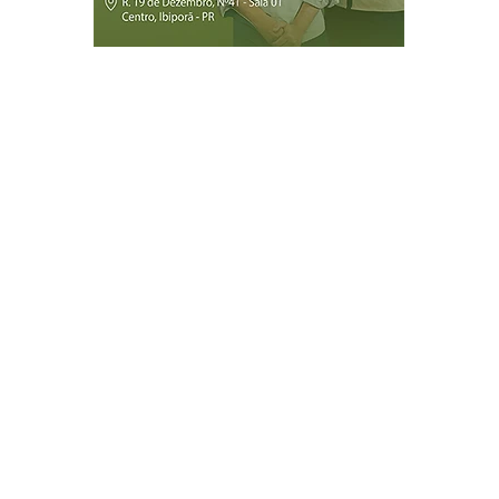
Página Inicial
Ibiporã
Jataizinho
Londrina
ireitos reservados.