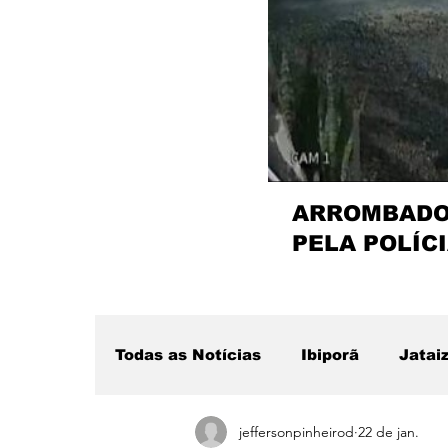
ARROMBADOR
PELA POLÍCI
Todas as Notícias
Ibiporã
Jatai
jeffersonpinheirod
22 de jan.
Região
Sertanópolis
Desta