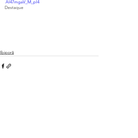
AI47mgaV_M_pI4
Destaque
Ibiporã
Ver tudo
Posts recentes