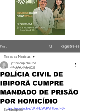
Registre-se
Post
Todas as Notícias
jeffersonpinheirod
Todas as Notícias
17 de out. de 2025
POLÍCIA CIVIL DE
Ibiporã
IBIPORÃ CUMPRE
Jataizinho
MANDADO DE PRISÃO
Londrina
POR HOMICÍDIO
Região
https://youtu.be/3KkNzWdWHfo?si=S-
Sertanópolis