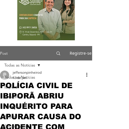
Registre-se
Post
Todas as Notícias
jeffersonpinheirod
Todas as Notícias
13 de jan.
POLÍCIA CIVIL DE
Ibiporã
IBIPORÃ ABRIU
Jataizinho
INQUÉRITO PARA
Londrina
APURAR CAUSA DO
Região
ACIDENTE COM
Sertanópolis