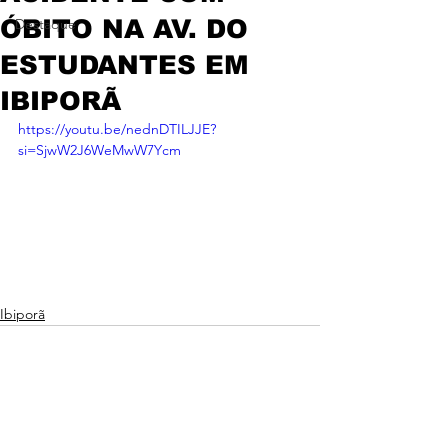
ÓBITO NA AV. DO
Destaque
ESTUDANTES EM
IBIPORÃ
https://youtu.be/nednDTILJJE?
si=SjwW2J6WeMwW7Ycm
Ibiporã
Ver tudo
Posts recentes