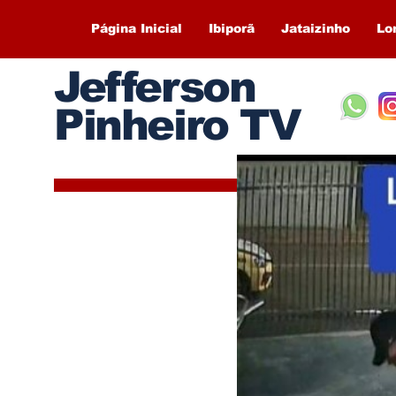
Página Inicial
Ibiporã
Jataizinho
Lo
Jefferson
Pinheiro TV