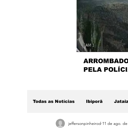
ARROMBADOR
PELA POLÍCI
Todas as Notícias
Ibiporã
Jatai
jeffersonpinheirod
11 de ago. de
Região
Sertanópolis
Desta