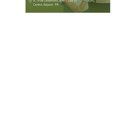
Página Inicial
Ibiporã
Jataizinho
Londrina
ireitos reservados.