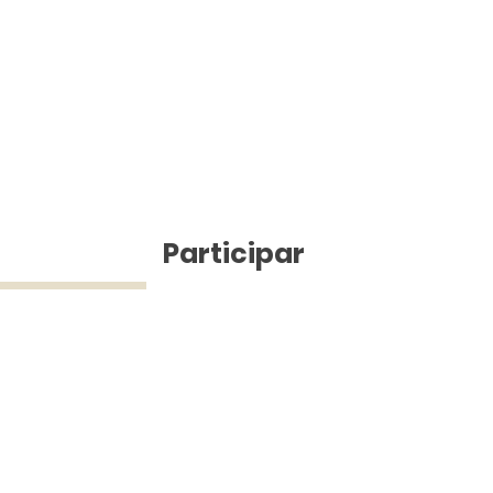
ícias
Participar
ue Silva (43) 9 9968-3927 © 2025 - Jefferson Pinheiro TV - Todos os d