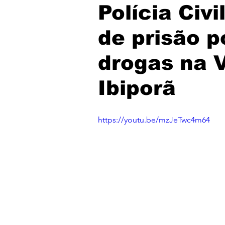
Polícia Ci
de prisão p
drogas na 
Ibiporã
https://youtu.be/mzJeTwc4m64