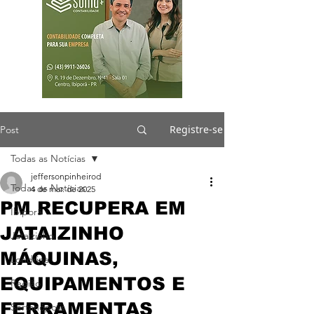
Registre-se
Post
Todas as Notícias
jeffersonpinheirod
Todas as Notícias
4 de mar. de 2025
PM RECUPERA EM
Ibiporã
JATAIZINHO
Jataizinho
MÁQUINAS,
Londrina
EQUIPAMENTOS E
Região
FERRAMENTAS
Sertanópolis