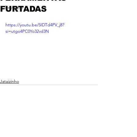
FURTADAS
Destaque
https://youtu.be/5IDTd4PV_j8?
si=utgo4PC0Yo32vd3N
Jataizinho
Ver tudo
Posts recentes