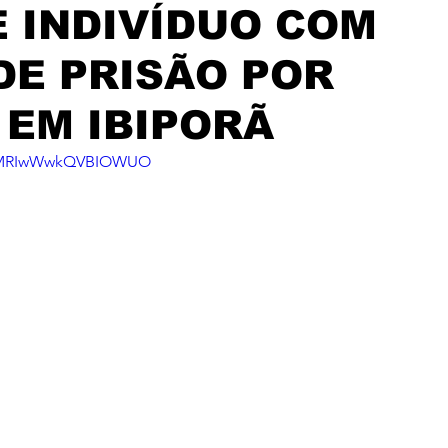
 INDIVÍDUO COM
E PRISÃO POR
 EM IBIPORÃ
i=lMRIwWwkQVBIOWUO