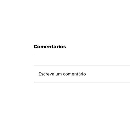
Comentários
Escreva um comentário
MOTORISTA PASSA MAL AO
VOLANTE E BATE EM MURO N
CONDOMÍNIO MARAJOARA EM
IBIPORÃ