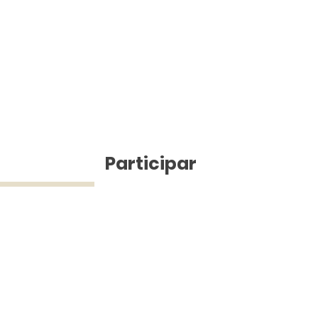
ícias
Participar
ue Silva (43) 9 9968-3927 © 2025 - Jefferson Pinheiro TV - Todos os d