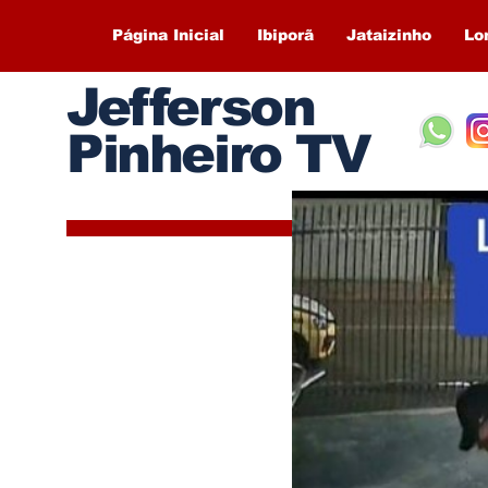
Página Inicial
Ibiporã
Jataizinho
Lo
Jefferson
Pinheiro TV