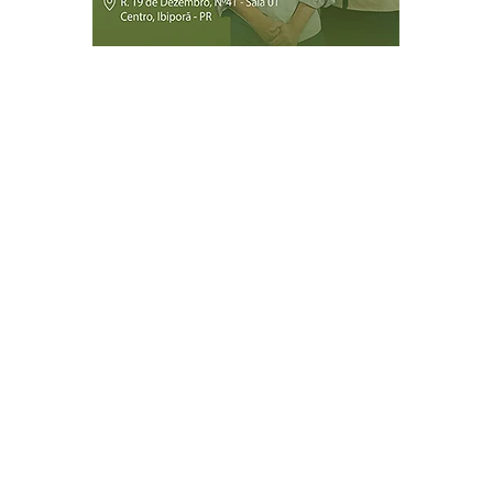
Página Inicial
Ibiporã
Jataizinho
Londrina
ireitos reservados.