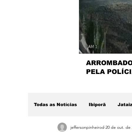
ARROMBADOR
PELA POLÍCI
Todas as Notícias
Ibiporã
Jatai
jeffersonpinheirod
20 de out. de
Região
Sertanópolis
Desta