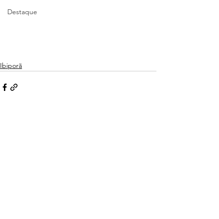
Destaque
Ibiporã
Ver tudo
Posts recentes