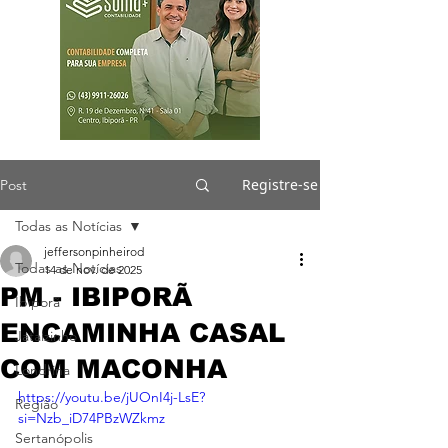
Registre-se
Post
Todas as Notícias
jeffersonpinheirod
Todas as Notícias
14 de nov. de 2025
PM - IBIPORÃ
Ibiporã
ENCAMINHA CASAL
Jataizinho
COM MACONHA
Londrina
https://youtu.be/jUOnI4j-LsE?
Região
si=Nzb_iD74PBzWZkmz
Sertanópolis