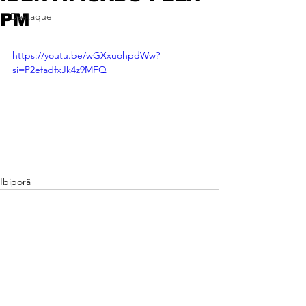
PM
Destaque
https://youtu.be/wGXxuohpdWw?
si=P2efadfxJk4z9MFQ
Ibiporã
Ver tudo
Posts recentes