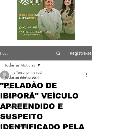
Registre-se
Post
Todas as Notícias
jeffersonpinheirod
Todas as Notícias
1 de nov. de 2024
"PELADÃO DE
Ibiporã
IBIPORÃ" VEÍCULO
Jataizinho
APREENDIDO E
Londrina
SUSPEITO
Região
IDENTIFICADO PELA
Sertanópolis