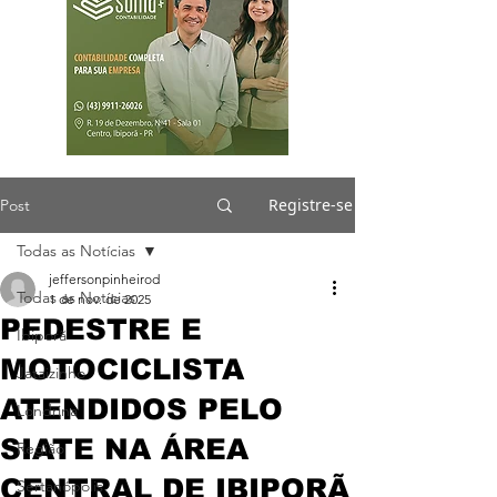
Registre-se
Post
Todas as Notícias
jeffersonpinheirod
Todas as Notícias
1 de nov. de 2025
PEDESTRE E
Ibiporã
MOTOCICLISTA
Jataizinho
ATENDIDOS PELO
Londrina
SIATE NA ÁREA
Região
CENTRAL DE IBIPORÃ
Sertanópolis