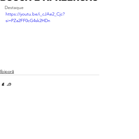
Destaque
https://youtu.be/i_cJAe2_Cjc?
si=PZa2FF0cG4sk2HDn
Ibiporã
Ver tudo
Posts recentes