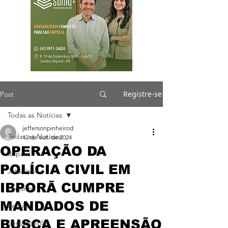
Registre-se
Post
Todas as Notícias
jeffersonpinheirod
Todas as Notícias
12 de out. de 2024
OPERAÇÃO DA
Ibiporã
POLÍCIA CIVIL EM
Jataizinho
IBPORÃ CUMPRE
Londrina
MANDADOS DE
Região
BUSCA E APREENSÃO
Sertanópolis