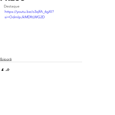
Destaque
https://youtu.be/o3qlfA_6gXI?
si=OdmIpJkMDftLWG2D
Ibiporã
Ver tudo
Posts recentes