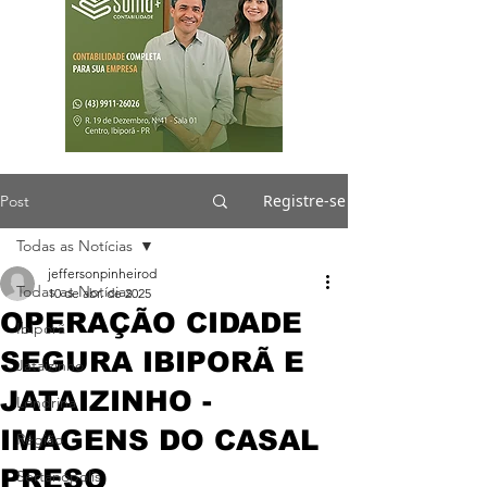
Registre-se
Post
Todas as Notícias
jeffersonpinheirod
Todas as Notícias
10 de abr. de 2025
OPERAÇÃO CIDADE
Ibiporã
SEGURA IBIPORÃ E
Jataizinho
JATAIZINHO -
Londrina
IMAGENS DO CASAL
Região
PRESO
Sertanópolis