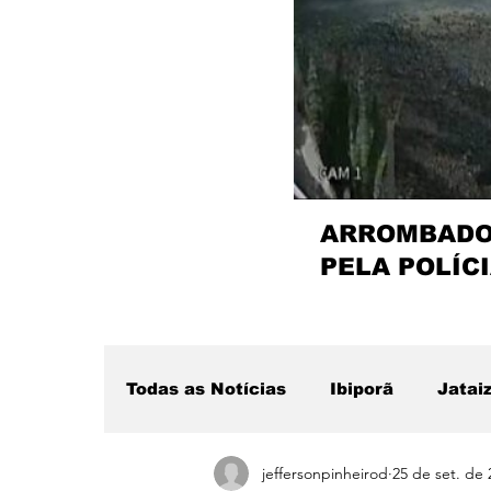
ARROMBADOR
PELA POLÍCI
Todas as Notícias
Ibiporã
Jatai
jeffersonpinheirod
25 de set. de 
Região
Sertanópolis
Desta