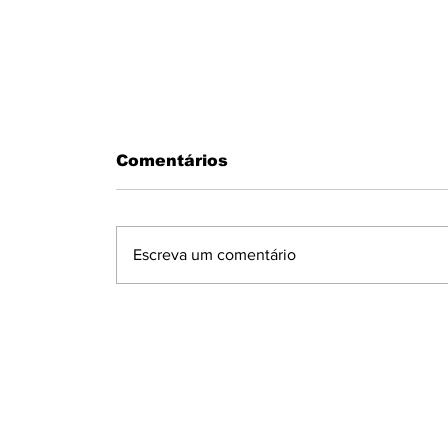
Comentários
Escreva um comentário
MOTORISTA PASSA MAL AO
VOLANTE E BATE EM MURO N
CONDOMÍNIO MARAJOARA EM
IBIPORÃ