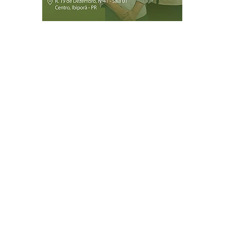
Página Inicial
Ibiporã
Jataizinho
Londrina
ireitos reservados.