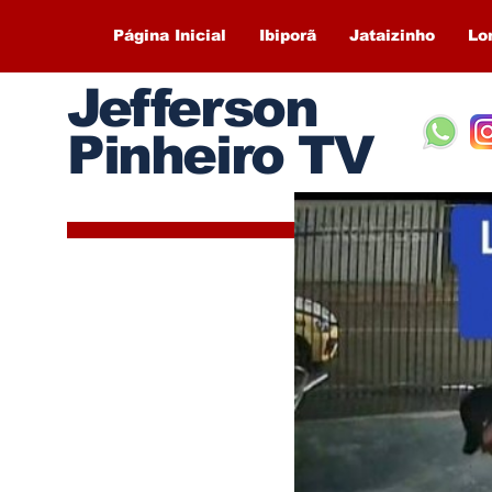
Página Inicial
Ibiporã
Jataizinho
Lo
Jefferson
Pinheiro TV