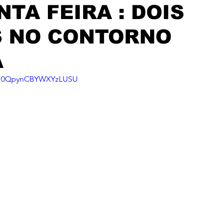
TA FEIRA : DOIS
S NO CONTORNO
Ã
si=0QpynCBYWXYzLUSU