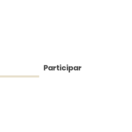
ícias
Participar
ue Silva (43) 9 9968-3927 © 2025 - Jefferson Pinheiro TV - Todos os d