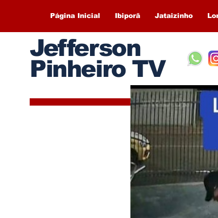
Página Inicial
Ibiporã
Jataizinho
Lo
Jefferson
Pinheiro TV