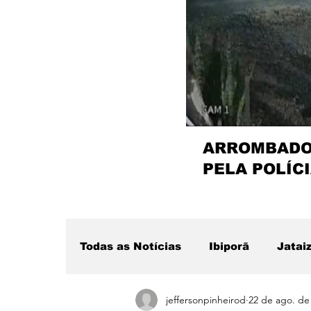
ARROMBADOR
PELA POLÍCI
Todas as Notícias
Ibiporã
Jatai
jeffersonpinheirod
22 de ago. de
Região
Sertanópolis
Desta