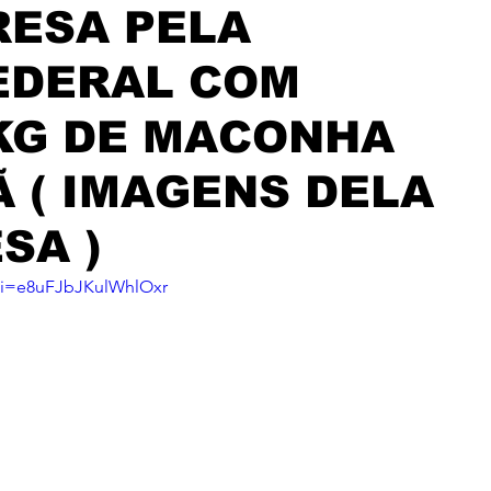
RESA PELA
EDERAL COM
KG DE MACONHA
Ã ( IMAGENS DELA
SA )
si=e8uFJbJKulWhlOxr