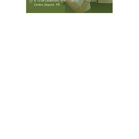
Página Inicial
Ibiporã
Jataizinho
Londrina
ireitos reservados.