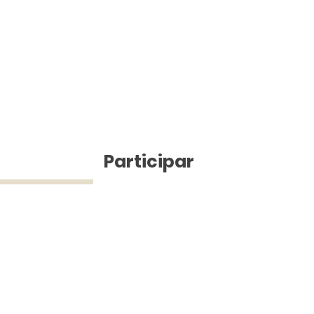
ícias
Participar
ue Silva (43) 9 9968-3927 © 2025 - Jefferson Pinheiro TV - Todos os d