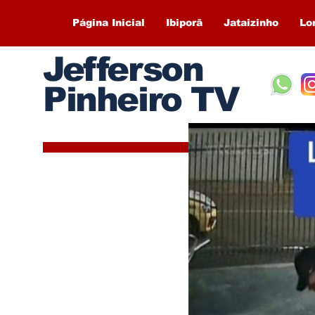
Página Inicial
Ibiporã
Jataizinho
Lo
Jefferson
Pinheiro TV