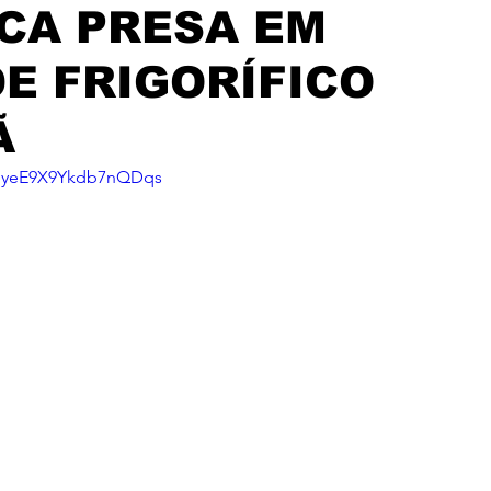
CA PRESA EM
E FRIGORÍFICO
Ã
i=yeE9X9Ykdb7nQDqs