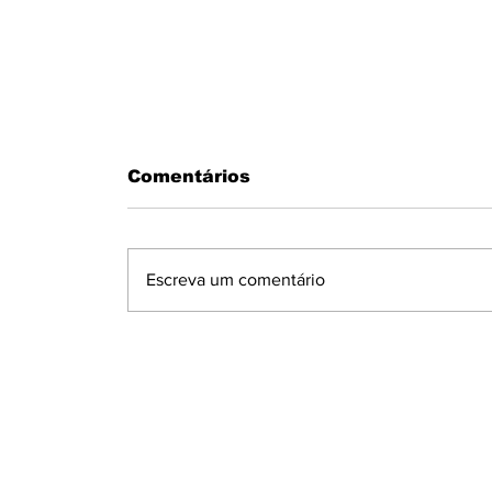
Comentários
Escreva um comentário
MOTORISTA PASSA MAL AO
VOLANTE E BATE EM MURO N
CONDOMÍNIO MARAJOARA EM
IBIPORÃ