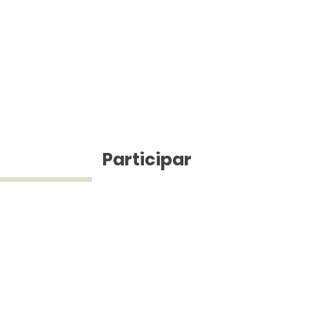
ícias
Participar
ue Silva (43) 9 9968-3927 © 2025 - Jefferson Pinheiro TV - Todos os d