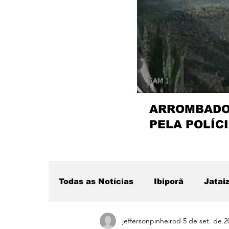
ARROMBADOR
PELA POLÍCI
Todas as Notícias
Ibiporã
Jatai
jeffersonpinheirod
5 de set. de 2
Região
Sertanópolis
Desta