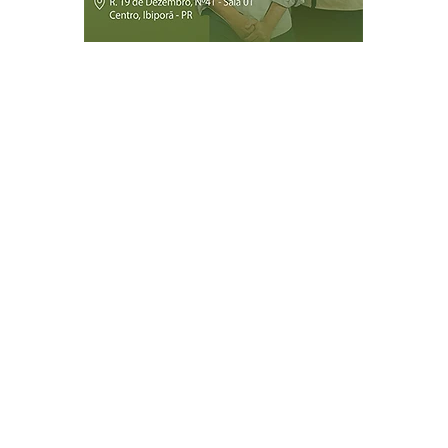
Página Inicial
Ibiporã
Jataizinho
Londrina
ireitos reservados.