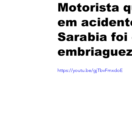
Motorista q
em acident
Sarabia fo
embriaguez
https://youtu.be/gjTbvFmxdoE