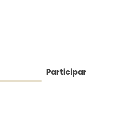
ícias
Participar
ue Silva (43) 9 9968-3927 © 2025 - Jefferson Pinheiro TV - Todos os d