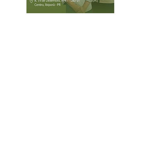
Página Inicial
Ibiporã
Jataizinho
Londrina
ireitos reservados.