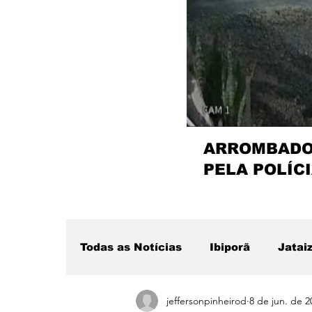
ARROMBADOR
PELA POLÍCI
Todas as Notícias
Ibiporã
Jatai
jeffersonpinheirod
8 de jun. de 2
Região
Sertanópolis
Desta