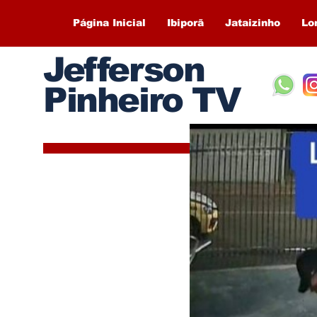
Página Inicial
Ibiporã
Jataizinho
Lo
Jefferson
Pinheiro TV