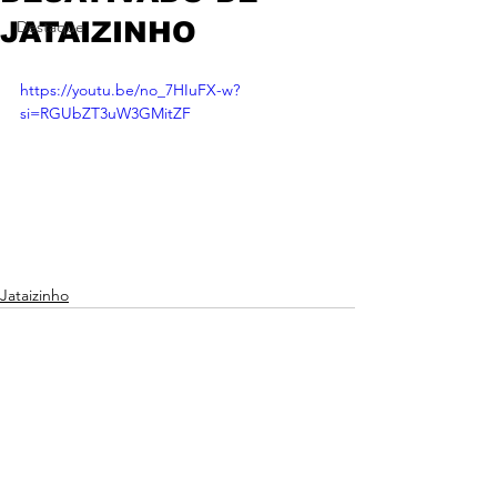
JATAIZINHO
Destaque
https://youtu.be/no_7HIuFX-w?
si=RGUbZT3uW3GMitZF
Jataizinho
Ver tudo
Posts recentes