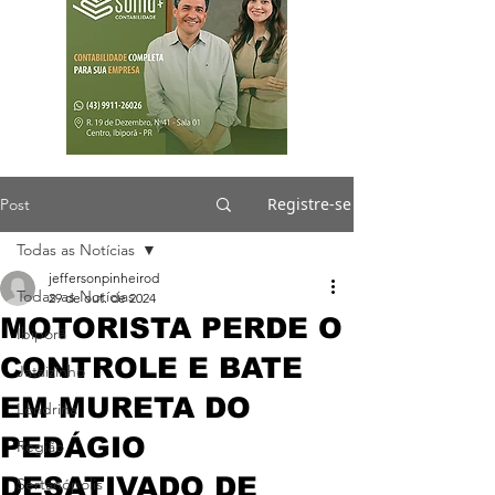
Registre-se
Post
Todas as Notícias
jeffersonpinheirod
Todas as Notícias
29 de out. de 2024
MOTORISTA PERDE O
Ibiporã
CONTROLE E BATE
Jataizinho
EM MURETA DO
Londrina
PEDÁGIO
Região
DESATIVADO DE
Sertanópolis