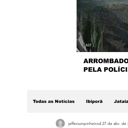
ARROMBADOR
PELA POLÍCI
Todas as Notícias
Ibiporã
Jatai
jeffersonpinheirod
27 de abr. de
Região
Sertanópolis
Desta