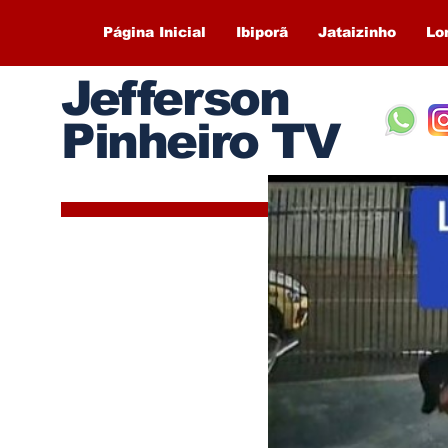
Página Inicial
Ibiporã
Jataizinho
Lo
Jefferson
Pinheiro TV