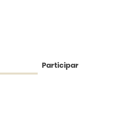
ícias
Participar
ue Silva (43) 9 9968-3927 © 2025 - Jefferson Pinheiro TV - Todos os d