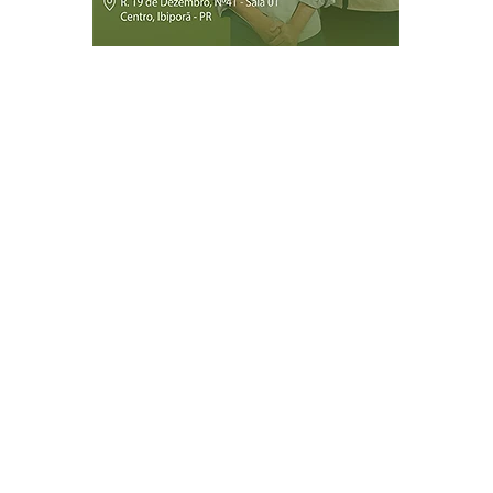
Página Inicial
Ibiporã
Jataizinho
Londrina
ireitos reservados.