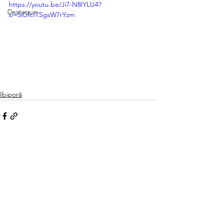
https://youtu.be/Ji7-N8IYLU4?
Destaque
si=5iGfcITSgsW7rYzm
Ibiporã
Ver tudo
Posts recentes