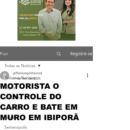
Registre-se
Post
Todas as Notícias
jeffersonpinheirod
Todas as Notícias
19 de fev. de 2024
MOTORISTA O
Ibiporã
CONTROLE DO
Jataizinho
CARRO E BATE EM
Londrina
MURO EM IBIPORÃ
Região
Sertanópolis