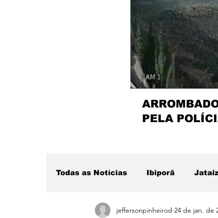
ARROMBADOR
PELA POLÍCI
Todas as Notícias
Ibiporã
Jatai
jeffersonpinheirod
24 de jan. de 
Região
Sertanópolis
Desta