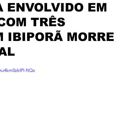
 ENVOLVIDO EM
COM TRÊS
 IBIPORÃ MORRE
AL
ru4km0zkIPl-ftQx