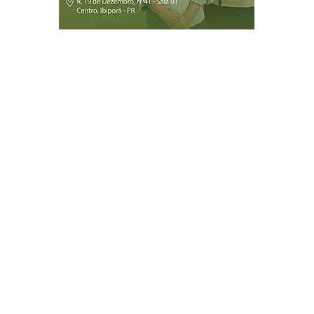
Página Inicial
Ibiporã
Jataizinho
Londrina
ireitos reservados.