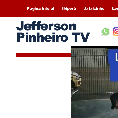
Página Inicial
Ibiporã
Jataizinho
Lo
Jefferson
Pinheiro TV