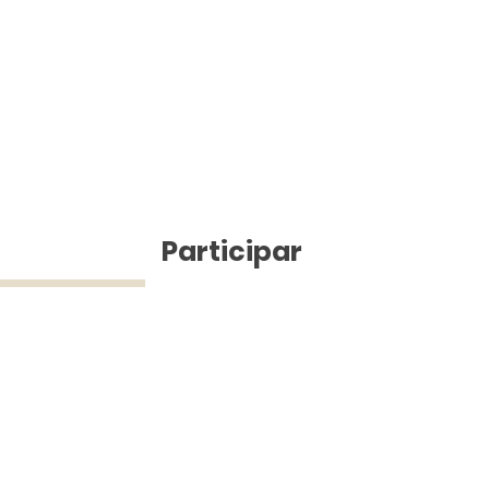
ícias
Participar
ue Silva (43) 9 9968-3927 © 2025 - Jefferson Pinheiro TV - Todos os d